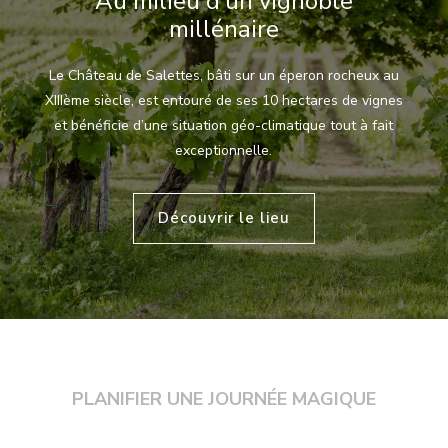
Au milieu d’un vignoble
millénaire
Le Château de Salettes, bâti sur un éperon rocheux au
XIIIème siècle, est entouré de ses 10 hectares de vignes
et bénéficie d’une situation géo-climatique tout à fait
exceptionnelle.
Découvrir le lieu
PLANIFIER UNE JOURNÉE MAGIQUE